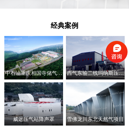
经典案例
中石油重庆相国寺储气库
西气东输二线玛纳斯压缩
降噪工程
机站降噪项目
威远压气站降声罩
雪佛龙川东北天然气项目